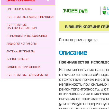
САМОЕ ПОПУЛЯРНОЕ
В
ВИНТОВКИ ATAMAN
14025 руб
В
ПОРТАТИВНЫЕ РАДИОПРИЕМНИКИ
ПОРТАТИВНЫЕ
В ВАШЕЙ КОРЗИНЕ СЕЙ
ВИДЕОРЕГИСТРАТОРЫ
ПРИЕМНИКИ И ПЕРЕДАТЧИКИ
Ваша корзина пуста
АУДИОРЕГИСТРАТОРЫ
Описание
АНТЕННЫЕ ТЮНЕРЫ
БЛОКИ ПИТАНИЯ
Преимущества использ
РАДИОСТАНЦИИ WOUXUN
Источник питания на осн
отличается высокой наде
ПОРТАТИВНЫЕ ТЕПЛОВИЗОРЫ
отсутствие помех как в п
надежность при сильных 
ремонтопригодность. В о
выполненных на шихтован
питания не занижается м
длительную непрерывную 
мощности и напряжении. П