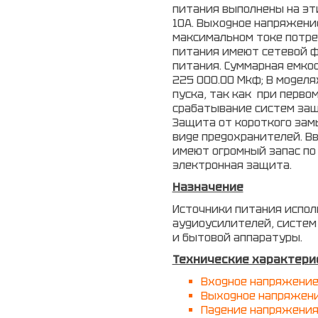
питания выполнены на эт
10А. Выходное напряжение
максимальном токе потреб
питания имеют сетевой ф
питания. Суммарная емко
225 000.00 М
k
ф; В моделя
пуска, так как при перво
срабатывание систем защи
Защита от короткого зам
виде предохранителей. Вв
имеют огромный запас по 
электронная защита.
Назначение
Источники питания испол
аудиоусилителей, систем
и бытовой аппаратуры.
Технические характери
Входное напряжение 
Выходное напряжение 
Падение напряжения 