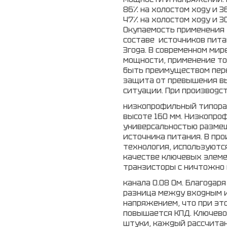
86% на холостом ходу и 3
47% на холостом ходу и 3
Окупаемость применения
составе источников питан
3года. В современном мир
мощности, применение т
быть преимуществом пере
защита от превышения вы
ситуации. При производс
низкопрофильный типораз
высоте
160 мм
. Низкопро
универсальностью разме
источника питания. В про
технология, используютс
качестве ключевых элем
транзисторы с ничтожно
канала 0.08 Ом. Благодар
разница между входным 
напряжением, что при эт
повышается КПД. Ключев
штуки, каждый рассчитан 