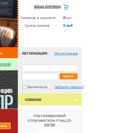
ВАША КОРЗИНА
Товаров в корзине
0
шт.
Сумма заказа :
0 руб
ты
АВТОРИЗАЦИЯ
Регистрация
ТУРИЗМ
Запомнить
Забыли пароль?
НОВИНКИ
Ультразвуковой
отпугиватель птиц LS-
987BF