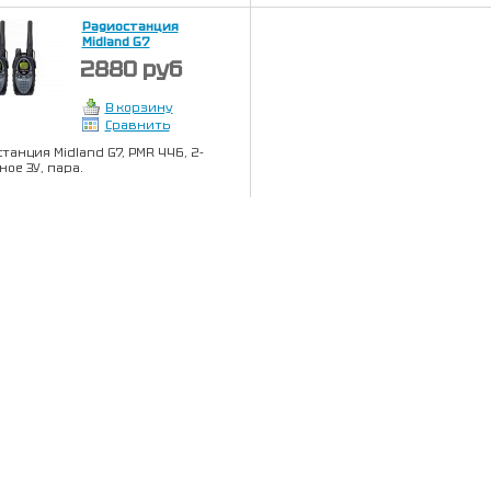
Радиостанция
Midland G7
2880 руб
В корзину
Сравнить
танция Midland G7, PMR 446, 2-
ное ЗУ, пара.