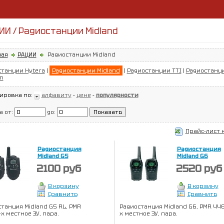
ИИ / Радиостанции Midland
ная
РАЦИИ
Радиостанции Midland
станции Hytera
|
Радиостанции Midland
|
Радиостанции TTI
|
Радиостанц
n
ировка по:
алфавиту
-
цене
-
популярности
а от:
до:
Прайс-лист 
Радиостанция
Радиостанция
Midland G5
Midland G6
2100 руб
2520 руб
В корзину
В корзину
Сравнить
Сравнить
танция Midland G5 RL, PMR
Радиостанция Midland G6, PMR 446
-х местное ЗУ, пара.
х местное ЗУ, пара.