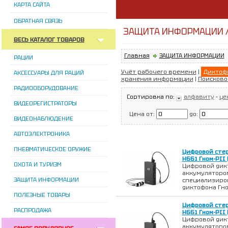
КАРТА САЙТА
ОБРАТНАЯ СВЯЗЬ
ЗАЩИТА ИНФОРМАЦИИ 
ВЕСЬ КАТАЛОГ ТОВАРОВ
Главная
ЗАЩИТА ИНФОРМАЦИИ
РАЦИИ
Учёт рабочего времени
|
Диктоф
АКСЕССУАРЫ ДЛЯ РАЦИЙ
хранения информации
|
Поисково
РАДИООБОРУДОВАНИЕ
Сортировка по:
алфавиту
-
це
ВИДЕОРЕГИСТРАТОРЫ
Цена от:
до:
ВИДЕОНАБЛЮДЕНИЕ
АВТОЭЛЕКТРОНИКА
ПНЕВМАТИЧЕСКОЕ ОРУЖИЕ
Цифровой сте
H661 Гном-PII
ОХОТА И ТУРИЗМ
Цифровой дикт
аккумулятором
ЗАЩИТА ИНФОРМАЦИИ
специализиро
диктофона Гно
ПОЛЕЗНЫЕ ТОВАРЫ
Цифровой сте
РАСПРОДАЖА
H661 Гном-PII
Цифровой дикт
аккумулятором