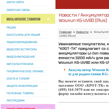
КАРТА САЙТА
ОБРАТНАЯ СВЯЗЬ
Новости / Аккумулятор
ВЕСЬ КАТАЛОГ ТОВАРОВ
Wouxun KG-UV8D (Plus)
РАЦИИ
Главная
Новости
Аккумулят
АКСЕССУАРЫ ДЛЯ РАЦИЙ
UV8D (Plus)
РАДИООБОРУДОВАНИЕ
Уважаемые покупатели, 
"КРОТ-ТК"
предлагает со с
ВИДЕОРЕГИСТРАТОРЫ
аккумуляторы Li-Ion по
ВИДЕОНАБЛЮДЕНИЕ
емкости 3200 мА/ч для р
Wouxun KG-UV8D или KG-U
АВТОЭЛЕКТРОНИКА
Аккумулятор Wouxun K
ПНЕВМАТИЧЕСКОЕ ОРУЖИЕ
ч) для радиостании KG-
ОХОТА И ТУРИЗМ
Вы можете оставить свой зака
магазине ООО «КРОТ-ТК» или 
ЗАЩИТА ИНФОРМАЦИИ
(499) 164-5079 или по электро
ПОЛЕЗНЫЕ ТОВАРЫ
форму онлайн-консультанта 
РАСПРОДАЖА